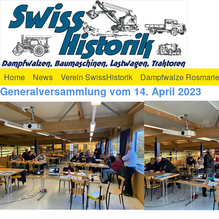
Home
News
Verein SwissHistorik
Dampfwalze Rosmari
Generalversammlung vom 14. April 2023